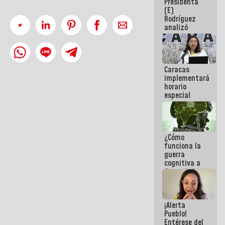
Presidenta
sabemos si
(E)
la semana
Rodríguez
que viene
analizó
hay
junto a
programa
gobernadores
planes de
recuperación
Caracas
del Sistema
implementará
Eléctrico
horario
Nacional
especial
para
adaptarse
al plan de
ahorro
¿Cómo
energético
funciona la
guerra
cognitiva a
favor de la
narrativa
hegemónica?
(1)
¡Alerta
Pueblo!
Entérese del