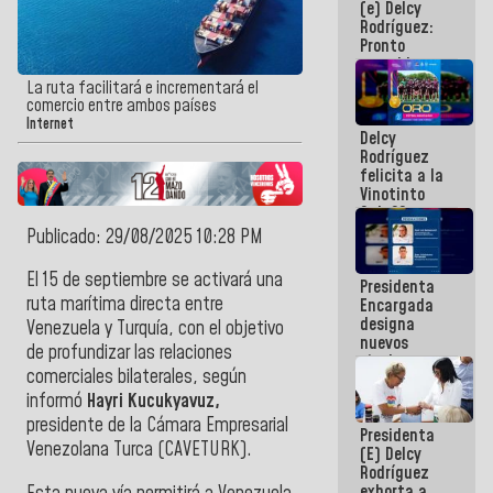
(e) Delcy
los
Rodríguez:
Centroamericanos
Pronto
restableceremos
las
La ruta facilitará e incrementará el
operaciones
comercio entre ambos países
en el
Internet
Delcy
Aeropuerto
Rodríguez
Internacional
felicita a la
de
Vinotinto
Maiquetía
Sub 20
campeona
Publicado: 29/08/2025 10:28 PM
frente
México Sub
El 15 de septiembre se activará una
Presidenta
23 en los
ruta marítima directa entre
Encargada
Centroamericanos
designa
Venezuela y Turquía, con el objetivo
nuevos
de profundizar las relaciones
titulares en
comerciales bilaterales, según
el
Viceministerio
informó
Hayri Kucukyavuz,
de Energía
presidente de la Cámara Empresarial
Presidenta
Eléctrica y
Venezolana Turca (CAVETURK).
(E) Delcy
CORPOELEC
Rodríguez
exhorta a