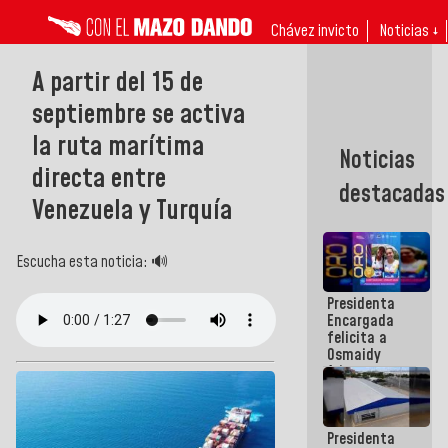
Chávez invicto
Noticias ↓
A partir del 15 de
septiembre se activa
la ruta marítima
Noticias
directa entre
destacadas
Venezuela y Turquía
Escucha esta noticia: 🔊
Presidenta
Encargada
felicita a
Osmaidy
Arias y
Giraly
Marcano por
hacer
Presidenta
historia en