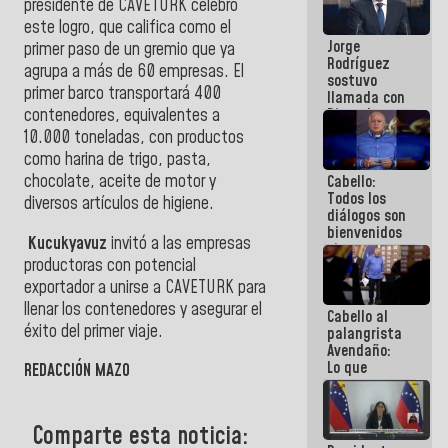
presidente de CAVETURK celebró
Venezuela"
este logro, que califica como el
a servidores
Jorge
públicos
primer paso de un gremio que ya
Rodríguez
agrupa a más de 60 empresas. El
sostuvo
primer barco transportará 400
llamada con
Dinorah
contenedores, equivalentes a
Figuera y
10.000 toneladas, con productos
acuerdan
como harina de trigo, pasta,
primer
chocolate, aceite de motor y
Cabello:
encuentro
Todos los
presencial
diversos artículos de higiene.
diálogos son
para el
bienvenidos
diálogo
Kucukyavuz
invitó a las empresas
siempre que
productoras con potencial
estén en el
marco de la
exportador a unirse a CAVETURK para
Constitución
llenar los contenedores y asegurar el
Cabello al
de la
éxito del primer viaje.
palangrista
República
Avendaño:
Lo que
REDACCIÓN MAZO
vayas a
escribir
hazlo hoy
Comparte esta noticia:
por que no