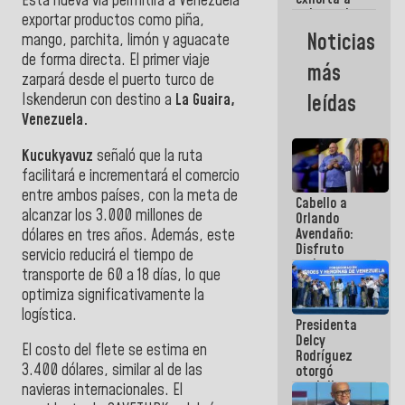
Esta nueva vía permitirá a Venezuela
gobernadores
exportar productos como piña,
y alcaldes a
Noticias
mango, parchita, limón y aguacate
edificar
de forma directa. El primer viaje
casas para
más
abuelos
zarpará desde el puerto turco de
Iskenderun con destino a
La Guaira,
leídas
Venezuela.
Kucukyavuz
señaló que la ruta
facilitará e incrementará el comercio
entre ambos países, con la meta de
Cabello a
alcanzar los 3.000 millones de
Orlando
Avendaño:
dólares en tres años. Además, este
Disfruto
servicio reducirá el tiempo de
cada vez
transporte de 60 a 18 días, lo que
que escribes
optimiza significativamente la
porque lo
que haces
logística.
Presidenta
es
Delcy
embarrarla
El costo del flete se estima en
Rodríguez
3.400 dólares, similar al de las
otorgó
medalla
navieras internacionales. El
"Héroe de