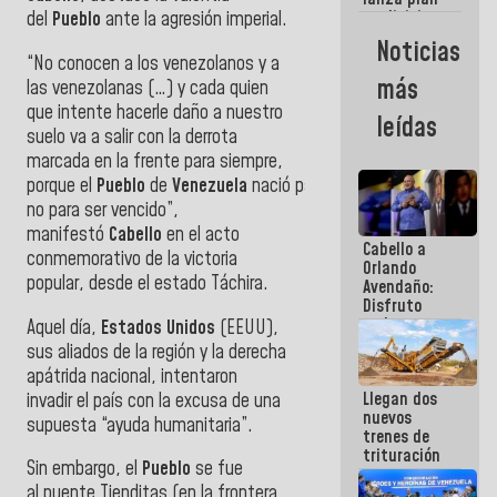
semana
crediticio
del
Pueblo
ante la agresión imperial.
con subsidio
Noticias
a Juntas de
“No conocen a
los
venezolanos y a
Condominio
más
las venezolanas (…) y cada quien
que intente hacerle daño a nuestro
leídas
suelo va a salir con la derrota
marcada en la frente
para
siempre,
porque
el
Pueblo
de
Venezuela
nació
para
ser
vencedor
y
no
para
ser
vencido”,
manifestó
Cabello
en
el
acto
Cabello a
conmemorativo
de
la victoria
Orlando
popular, desde
el
estado Táchira.
Avendaño:
Disfruto
cada vez
Aquel día,
Estados Unidos
(EEUU),
que escribes
sus aliados
de
la región y la derecha
porque lo
apátrida nacional, intentaron
que haces
Llegan dos
invadir
el
país con la excusa
de
una
es
nuevos
embarrarla
supuesta “ayuda humanitaria”.
trenes de
trituración
Sin embargo,
el
Pueblo
se fue
para
al
puente
Tienditas (en la frontera
optimizar