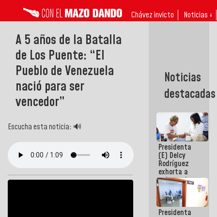
Chávez invicto
Noticias ↓
A 5 años de la Batalla
de Los Puente: “El
Pueblo de Venezuela
Noticias
nació para ser
destacadas
vencedor”
Escucha esta noticia: 🔊
Presidenta
(E) Delcy
Rodríguez
exhorta a
gobernadores
y alcaldes a
edificar
casas para
Presidenta
abuelos