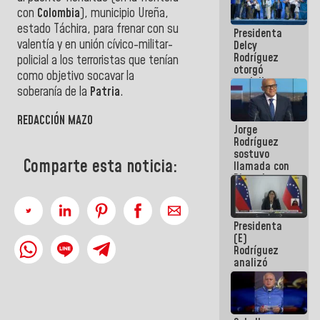
manejo de
con
Colombia
), municipio Ureña,
escombros
estado Táchira,
para
frenar con su
Presidenta
en La Guaira
valentía y en unión cívico-militar-
Delcy
Rodríguez
policial a
los
terroristas que tenían
otorgó
como objetivo socavar la
medalla
soberanía
de
la
Patria
.
"Héroe de
Venezuela"
a servidores
REDACCIÓN MAZO
Jorge
públicos
Rodríguez
sostuvo
Comparte esta noticia:
llamada con
Dinorah
Figuera y
acuerdan
primer
Presidenta
encuentro
(E)
presencial
Rodríguez
para el
analizó
diálogo
junto a
gobernadores
planes de
recuperación