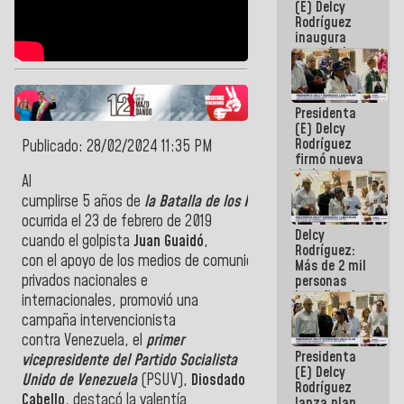
(E) Delcy
Rodríguez
inaugura
casa de los
Abuelos
Primavera
en Caracas
Presidenta
(E) Delcy
Rodríguez
Publicado: 28/02/2024 11:35 PM
firmó nueva
de Ley de
Al
Arrendamiento
cumplirse
5
años
de
la
Batalla
de
los
Puentes
,
aprobada
por la AN
ocurrida
el
23
de
febrero
de
2019
Delcy
cuando
el
golpista
Juan Guaidó
,
Rodríguez:
con
el
apoyo
de
los
medios
de
comunicación
Más de 2 mil
privados nacionales e
personas
beneficiadas
internacionales, promovió una
con planes
campaña intervencionista
para
contra
Venezuela
,
el
primer
atención de
Presidenta
emergencia
vicepresidente del Partido Socialista
(E) Delcy
sísmica en
Unido
de
Venezuela
(PSUV),
Diosdado
Rodríguez
la última
Cabello
, destacó la valentía
lanza plan